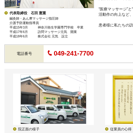
“医療マッサージ”
代表取締役 石田 憲重
活動作の向上など
鍼灸師・あん摩マッサージ指圧師
介護予防運動指導員
患者様に私たちの
平成15年3月 神奈川衛生学園専門学校 卒業
平成17年6月 訪問マッサージ元気 開業
平成18年6月 株式会社 元気 設立
049-241-7700
電話番号
院正面の様子
従業員の心得