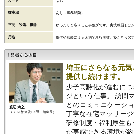
カード
なし
駐車場
あり（事務所隣）
空間、設備、機器
ゆったりと広々した事務所です。実技練習もは
用途
疾病や加齢による衰弱で歩行困難、寝たきりの
埼玉にさらなる元気
提供し続けます。
少子高齢化が進むにつ
ジという仕事。 訪問
とのコミュニケーショ
渡辺 靖之
（BEST治療院100選 編集長）
丁寧な在宅マッサージ
研修制度・福利厚生も
が実感できる環境が約