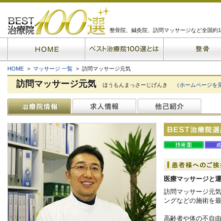
整骨院、鍼灸院、訪問マッサージなど全国約1
HOME
>
マッサージ 一覧
> 訪問マッサージ元気
訪問マッサージ元気
ほうもんまっさーじげんき
（
ホームページを
医療マッサージと
訪問マッサージ元
ングなどの施術を
高齢者や体の不自由