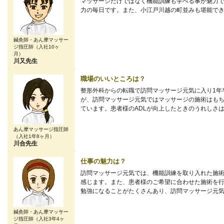
マッサージだけではなく機能訓練も学べる事が魅力
力の毎日です。また、小江戸川越の町並みも堪能で
鍼灸師・あん摩マッサー
ジ指圧師（入社10ヶ
月）
川又先生
職場のいいところは？
整形外科からの転職で訪問マッサージ元気に入り1年
が、訪問マッサージ元気ではマッサージの施術はもち
ています。患者様のADLが向上したときのうれしさ
あん摩マッサージ指圧師
（入社1年8ヶ月）
川合先生
仕事の魅力は？
訪問マッサージ元気では、機能訓練を取り入れた施
感じます。また、患者様のご希望に合わせた施術を
勉強になることがたくさんあり、訪問マッサージ元
鍼灸師・あん摩マッサー
ジ指圧師（入社3年4ヶ