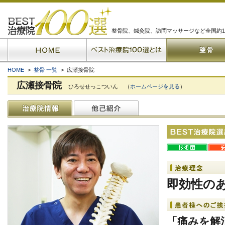
整骨院、鍼灸院、訪問マッサージなど全国約1
HOME
>
整骨 一覧
> 広瀬接骨院
広瀬接骨院
ひろせせっこついん
（
ホームページを見る
）
即効性の
「痛みを解