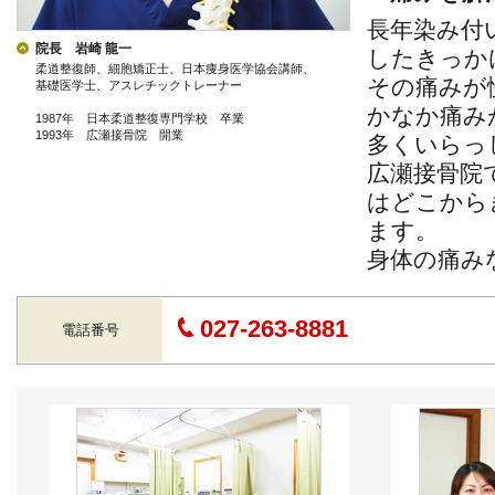
長年染み付
院長 岩崎 龍一
したきっか
柔道整復師、細胞矯正士、日本痩身医学協会講師、
その痛みが
基礎医学士、アスレチックトレーナー
かなか痛み
1987年 日本柔道整復専門学校 卒業
1993年 広瀬接骨院 開業
多くいらっ
広瀬接骨院
はどこから
ます。
身体の痛み
027-263-8881
電話番号