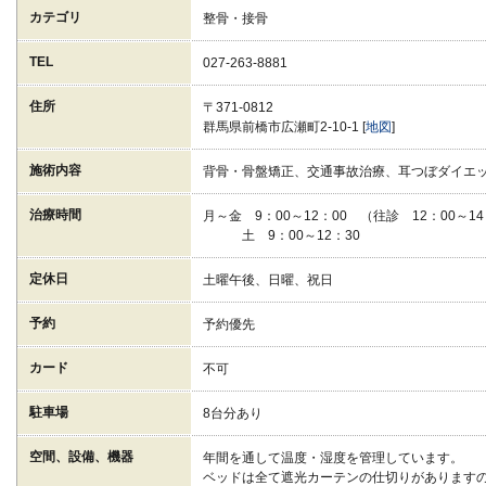
カテゴリ
整骨・接骨
TEL
027-263-8881
住所
〒371-0812
群馬県前橋市広瀬町2-10-1 [
地図
]
施術内容
背骨・骨盤矯正、交通事故治療、耳つぼダイエ
治療時間
月～金 9：00～12：00 （往診 12：00～14
土 9：00～12：30
定休日
土曜午後、日曜、祝日
予約
予約優先
カード
不可
駐車場
8台分あり
空間、設備、機器
年間を通して温度・湿度を管理しています。
ベッドは全て遮光カーテンの仕切りがあります