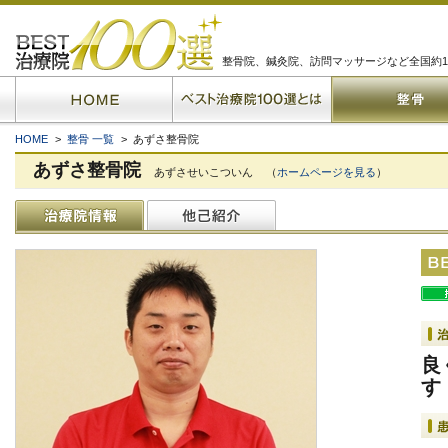
整骨院、鍼灸院、訪問マッサージなど全国約1
HOME
>
整骨 一覧
> あずさ整骨院
あずさ整骨院
あずさせいこついん
（
ホームページを見る
）
良
す