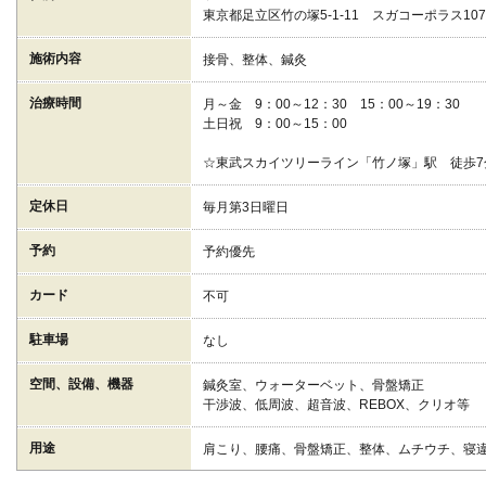
東京都足立区竹の塚5-1-11 スガコーポラス107 
施術内容
接骨、整体、鍼灸
治療時間
月～金 9：00～12：30 15：00～19：30
土日祝 9：00～15：00
☆東武スカイツリーライン「竹ノ塚」駅 徒歩7
定休日
毎月第3日曜日
予約
予約優先
カード
不可
駐車場
なし
空間、設備、機器
鍼灸室、ウォーターベット、骨盤矯正
干渉波、低周波、超音波、REBOX、クリオ等
用途
肩こり、腰痛、骨盤矯正、整体、ムチウチ、寝