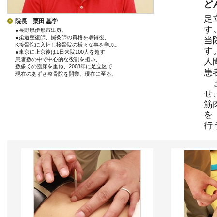
ど
足
院長 栗田 基学
す
●長野県伊那市出身。
●柔道整復師、鍼灸師の資格を取得後、
当
K接骨院に入社し接骨院の様々な事を学ぶ。
す
●東京に上京後は1日来院100人を超す
患者数の中で中心的な役割を担い、
人
数多くの臨床を重ね、2008年に足立区で
患
現在のあずさ整骨院を開業。現在に至る。
ま
せ
筋
を
行