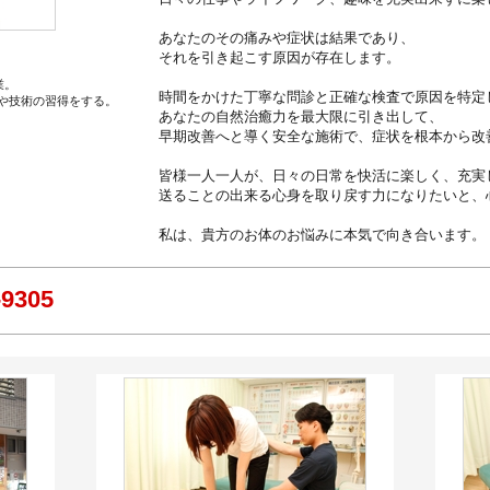
あなたのその痛みや症状は結果であり、
それを引き起こす原因が存在します。
業。
時間をかけた丁寧な問診と正確な検査で原因を特定
や技術の習得をする。
あなたの自然治癒力を最大限に引き出して、
早期改善へと導く安全な施術で、症状を根本から改
皆様一人一人が、日々の日常を快活に
送ることの出来る心身を取り戻す力になりたいと、
私は、貴方のお体のお悩みに本気で向き合います。
-9305