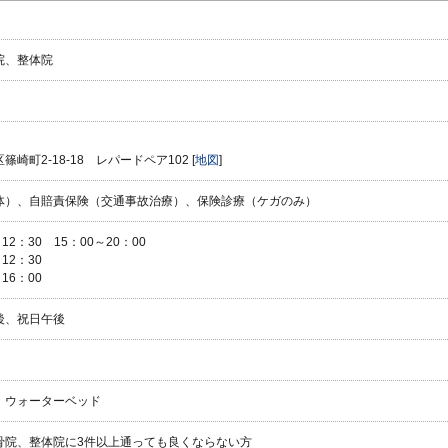
院、整体院
崎町2-18-18 レパードペア102 [
地図
]
体）、自賠責保険（交通事故治療）、保険診療（ケガのみ）
12：30 15：00～20：00
12：30
16：00
後、祝日午後
、ウォーターベッド
骨院、整体院に3件以上通っても良くならない方