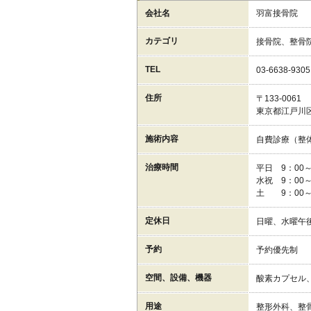
会社名
羽富接骨院
カテゴリ
接骨院、整骨
TEL
03-6638-9305
住所
〒133-0061
東京都江戸川区篠
施術内容
自費診療（整
治療時間
平日 9：00～
水祝 9：00～
土 9：00～
定休日
日曜、水曜午
予約
予約優先制
空間、設備、機器
酸素カプセル
用途
整形外科、整