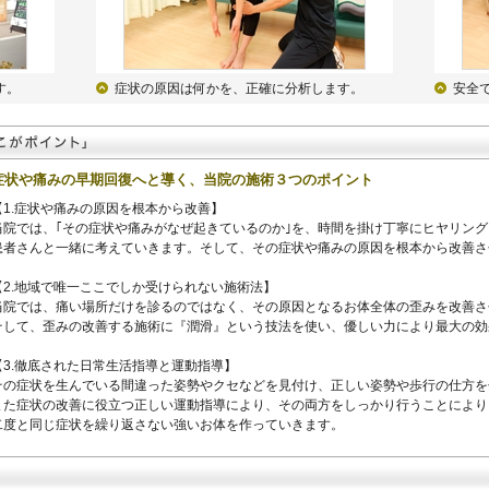
す。
症状の原因は何かを、正確に分析します。
安全
症状や痛みの早期回復へと導く、当院の施術３つのポイント
【1.症状や痛みの原因を根本から改善】
当院では、｢その症状や痛みがなぜ起きているのか｣を、時間を掛け丁寧にヒヤリン
患者さんと一緒に考えていきます。そして、その症状や痛みの原因を根本から改善さ
【2.地域で唯一ここでしか受けられない施術法】
当院では、痛い場所だけを診るのではなく、その原因となるお体全体の歪みを改善さ
そして、歪みの改善する施術に『潤滑』という技法を使い、優しい力により最大の効
【3.徹底された日常生活指導と運動指導】
その症状を生んでいる間違った姿勢やクセなどを見付け、正しい姿勢や歩行の仕方を
また症状の改善に役立つ正しい運動指導により、その両方をしっかり行うことにより
二度と同じ症状を繰り返さない強いお体を作っていきます。