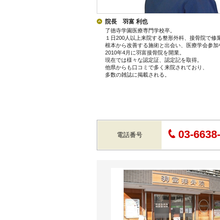
院長 羽富 利也
了徳寺学園医療専門学校卒。
１日200人以上来院する整形外科、接骨院で修
根本から改善する施術と出会い、医療学会参加
2010年4月に羽富接骨院を開業。
現在では様々な認定証、認定記を取得。
他県からも口コミで多く来院されており、
多数の雑誌に掲載される。
03-6638
電話番号