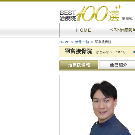
整骨院、
HOME
>
整骨 一覧
> 羽富接骨院
羽富接骨院
はとみせっこついん
（