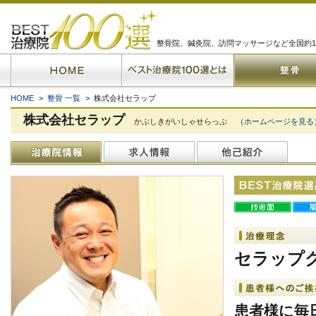
整骨院、鍼灸院、訪問マッサージなど全国約1
HOME
>
整骨 一覧
> 株式会社セラップ
株式会社セラップ
かぶしきがいしゃせらっぷ
（
ホームページを見る
セラップ
患者様に毎