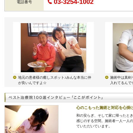
03-3254-1002
電話番号
地元の患者様の癒しスポット♪みんな本当に仲
施術中は真剣
が良いんですよ☆
入れてるんで
心のこもった施術と対応を心掛
和の安らぎ、そして家に帰ったと
感じのする空間。施術者一人一人
ていただいています。