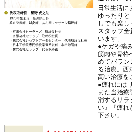
日常生活に
代表取締役 星野 虎之助
ゆったりと
1973年生まれ 新潟県出身
しでも楽し
柔道整復師、鍼灸師、あん摩マッサージ指圧師
スタッフ全
・有限会社ヒーラーズ 取締役社長
・有限会社セラップ 取締役社長
います。
・株式会社レセプトデータセンター 代表取締役社長
●ケガや痛
・日本工学院専門学校柔道整復科 非常勤講師
・株式会社セラップ 代表取締役
筋肉や骨格
めてバラン
る治療。西
高い治療を
●疲れには
また当治療
消するリラ
い』『疲れ
下さい。