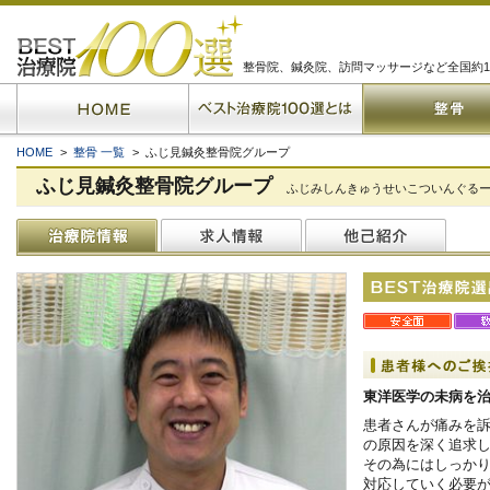
整骨院、鍼灸院、訪問マッサージなど全国約1
HOME
>
整骨 一覧
> ふじ見鍼灸整骨院グループ
ふじ見鍼灸整骨院グループ
ふじみしんきゅうせいこついんぐる
東洋医学の未病を
患者さんが痛みを
の原因を深く追求し
その為にはしっか
対応していく必要