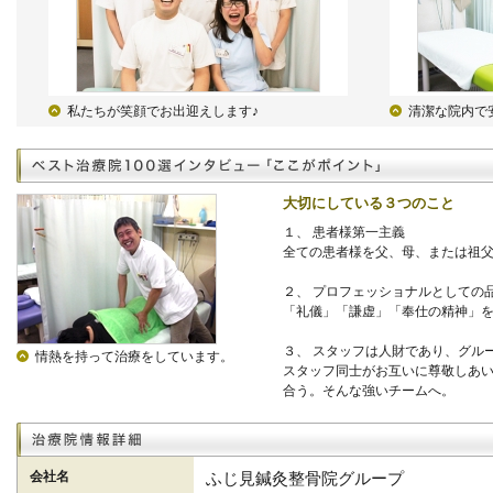
私たちが笑顔でお出迎えします♪
清潔な院内で
大切にしている３つのこと
１、 患者様第一主義
全ての患者様を父、母、または祖
２、 プロフェッショナルとしての
「礼儀」「謙虚」「奉仕の精神」
３、 スタッフは人財であり、グル
情熱を持って治療をしています。
スタッフ同士がお互いに尊敬しあ
合う。そんな強いチームへ。
会社名
ふじ見鍼灸整骨院グループ