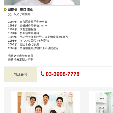
総院長 野口 貴生
父、祖父が鍼灸師
1994年 東京医療専門学校卒業
1991年 総健鍼灸治療センター
1992年 漢友堂整骨院
1994年 柏新宿整形外科
1995年 父の元で健勝院野口鍼灸治療院3年修行
1998年 ひらい整骨院で6年勤務
2004年 北区十条で開業
2009年 柔道整復師試験財団研修院認定
元経絡治療学会会員
経絡治療夏期大学卒
03-3908-7778
電話番号