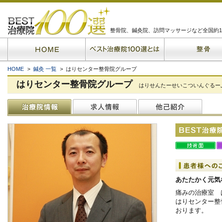
整骨院、鍼灸院、訪問マッサージなど全国約1
HOME
>
鍼灸 一覧
> はりセンター整骨院グループ
はりセンター整骨院グループ
はりせんたーせいこついんぐるー
あたたかく元気
痛みの治療室 
はりセンター整
おります。