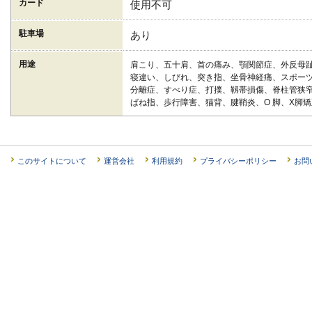
カード
使用不可
駐車場
あり
用途
肩こり、五十肩、首の痛み、顎関節症、外反母
寝違い、しびれ、突き指、坐骨神経痛、スポーツ
分離症、すべり症、打撲、靱帯損傷、脊柱管狭
ばね指、歩行障害、猫背、腱鞘炎、O 脚、X脚矯
このサイトについて
運営会社
利用規約
プライバシーポリシー
お問