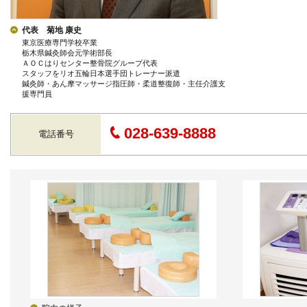
代表 菊地 康史
東京医療専門学校卒業
栃木県鍼灸師会元学術部長
ＡＯＣはりセンター整骨院グループ代表
スタッフをリオ五輪日本選手団トレーナー派遣
鍼灸師・あん摩マッサージ指圧師・柔道整復師・主任介護支
援専門員
028-639-8888
電話番号